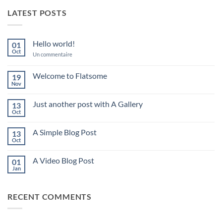
LATEST POSTS
Hello world!
01
Oct
sur
Un commentaire
Hello
world!
Welcome to Flatsome
19
Nov
Aucun
commentaire
sur
Just another post with A Gallery
13
Welcome
to
Oct
Aucun
Flatsome
commentaire
sur
A Simple Blog Post
13
Just
another
Oct
Aucun
post
commentaire
with
sur
A
A Video Blog Post
01
A
Gallery
Simple
Jan
Aucun
Blog
commentaire
Post
sur
A
RECENT COMMENTS
Video
Blog
Post