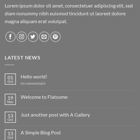
Lorem ipsum dolor sit amet, consectetuer adipiscing elit, sed
diam nonummy nibh euismod tincidunt ut laoreet dolore
magna aliquam erat volutpat.
LATEST NEWS
Hello world!
01
Oct
sur
Un commentaire
Hello
world!
Welcome to Flatsome
19
Nov
Aucun
commentaire
sur
Just another post with A Gallery
13
Welcome
to
Oct
Aucun
Flatsome
commentaire
sur
A Simple Blog Post
13
Just
another
Oct
Aucun