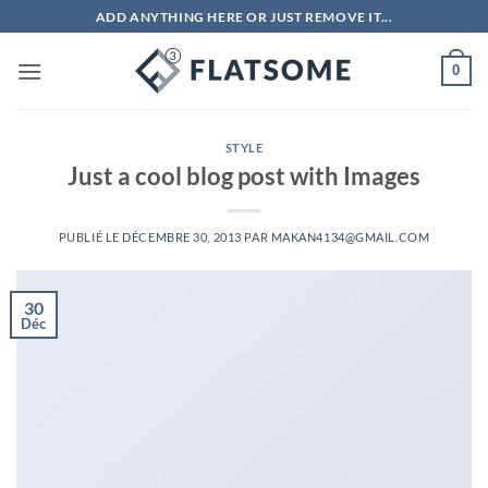
Passer
ADD ANYTHING HERE OR JUST REMOVE IT...
au
contenu
0
STYLE
Just a cool blog post with Images
PUBLIÉ LE
DÉCEMBRE 30, 2013
PAR
MAKAN4134@GMAIL.COM
30
Déc