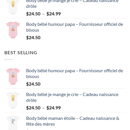
Body bébé je mange je crie – Cadeau naissance
drôle
Plage
$
24.50
–
$
24.99
de
Body bébé humour papa – Fournisseur officiel de
prix :
bisous
$24.50
$
24.50
à
$24.99
BEST SELLING
Body bébé humour papa – Fournisseur officiel de
bisous
$
24.50
Body bébé je mange je crie – Cadeau naissance
drôle
Plage
$
24.50
–
$
24.99
de
Body bébé maman étoile – Cadeau naissance &
prix :
fête des mères
$24.50