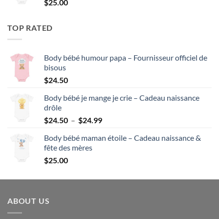
$
25.00
à
$24.99
TOP RATED
Body bébé humour papa – Fournisseur officiel de
bisous
$
24.50
Body bébé je mange je crie – Cadeau naissance
drôle
Plage
$
24.50
–
$
24.99
de
Body bébé maman étoile – Cadeau naissance &
prix :
fête des mères
$24.50
$
25.00
à
$24.99
ABOUT US