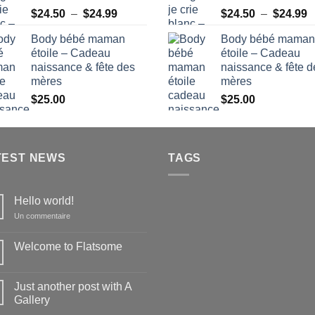
Plage
P
$
24.50
–
$
24.99
$
24.50
–
$
24.99
de
d
Body bébé maman
Body bébé maman
prix :
pr
étoile – Cadeau
étoile – Cadeau
$24.50
$
naissance & fête des
naissance & fête d
à
à
mères
mères
$24.99
$
$
25.00
$
25.00
TEST NEWS
TAGS
Hello world!
sur
Un commentaire
Hello
world!
Welcome to Flatsome
Aucun
commentaire
sur
Just another post with A
Welcome
to
Gallery
Flatsome
Aucun