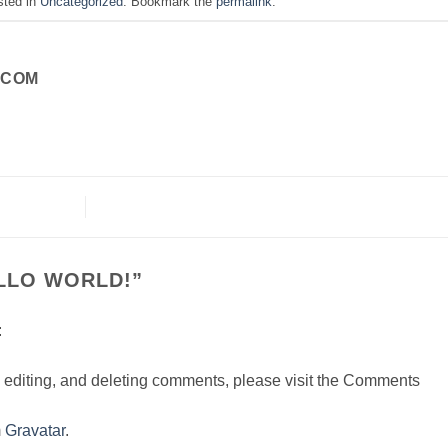
sted in
Uncategorized
. Bookmark the
permalink
.
.COM
LLO WORLD!
”
:
, editing, and deleting comments, please visit the Comments
m
Gravatar
.