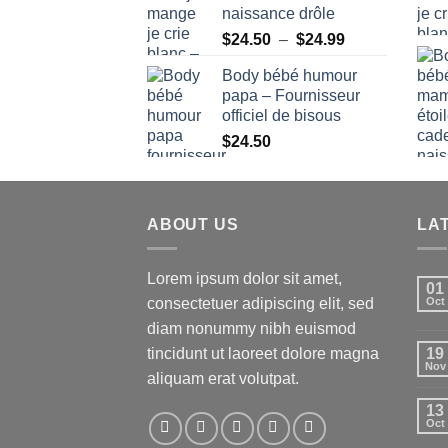
naissance drôle
Plage
$
24.50
–
$
24.99
de
Body bébé humour
prix :
papa – Fournisseur
$24.50
officiel de bisous
à
$
24.50
$24.99
ABOUT US
LA
Lorem ipsum dolor sit amet,
01
consectetuer adipiscing elit, sed
Oct
diam nonummy nibh euismod
tincidunt ut laoreet dolore magna
19
Nov
aliquam erat volutpat.
13
Oct