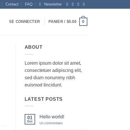
Contact
FAQ
Newsletter
0
SE CONNECTER
PANIER /
$
0.00
ABOUT
Lorem ipsum dolor sit amet,
consectetuer adipiscing elit,
sed diam nonummy nibh
euismod tincidunt.
LATEST POSTS
Hello world!
01
Oct
sur
Un commentaire
Hello