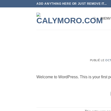
Passer
ADD ANYTHING HERE OR JUST REMOVE IT...
au
contenu
BIEN
PUBLIÉ LE
OCT
Welcome to WordPress. This is your first post