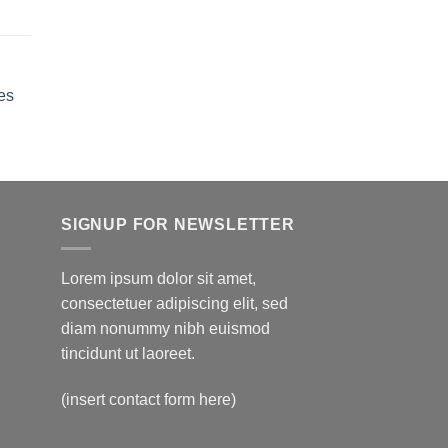
lage
e
ix :
24.50
es
24.99
SIGNUP FOR NEWSLETTER
Lorem ipsum dolor sit amet,
consectetuer adipiscing elit, sed
diam nonummy nibh euismod
tincidunt ut laoreet.
(insert contact form here)