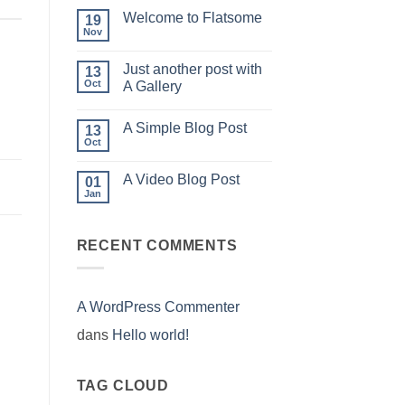
world!
Welcome to Flatsome
19
Nov
Aucun
commentaire
sur
Just another post with
13
Welcome
to
Oct
A Gallery
Flatsome
Aucun
commentaire
A Simple Blog Post
sur
13
Just
Oct
Aucun
another
commentaire
post
sur
with
A Video Blog Post
01
A
A
Simple
Jan
Gallery
Aucun
Blog
commentaire
Post
sur
A
RECENT COMMENTS
Video
Blog
Post
A WordPress Commenter
dans
Hello world!
TAG CLOUD