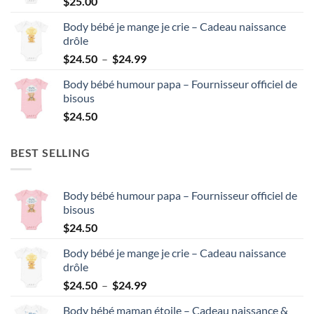
$
25.00
Body bébé je mange je crie – Cadeau naissance
drôle
Plage
$
24.50
–
$
24.99
de
Body bébé humour papa – Fournisseur officiel de
prix :
bisous
$24.50
$
24.50
à
$24.99
BEST SELLING
Body bébé humour papa – Fournisseur officiel de
bisous
$
24.50
Body bébé je mange je crie – Cadeau naissance
drôle
Plage
$
24.50
–
$
24.99
de
Body bébé maman étoile – Cadeau naissance &
prix :