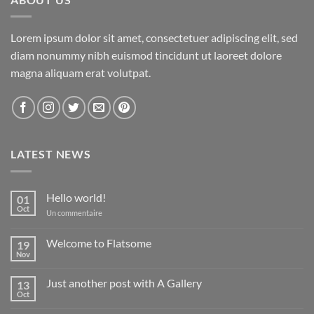
Lorem ipsum dolor sit amet, consectetuer adipiscing elit, sed
diam nonummy nibh euismod tincidunt ut laoreet dolore
magna aliquam erat volutpat.
LATEST NEWS
Hello world!
01
Oct
sur
Un commentaire
Hello
world!
Welcome to Flatsome
19
Nov
Aucun
commentaire
sur
Just another post with A Gallery
13
Welcome
to
Oct
Aucun
Flatsome
commentaire