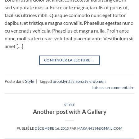
sed vulputate massa. Fusce ante magna, iaculis ut purus ut,
facilisis ultrices nibh. Quisque commodo nunc eget tortor
dapibus, et tristique magna convallis. Phasellus egestas nunc
eu venenatis vehicula. Phasellus et magna nulla. Proin ante
nunc, mollis a lectus ac, volutpat placerat ante. Vestibulum sit
amet […]
CONTINUER LA LECTURE
→
Posté dans
Style
|
Tagged
brooklyn
,
fashion
,
style
,
women
Laissez un commentaire
STYLE
Another post with A Gallery
PUBLIÉ LE
DÉCEMBRE 16, 2013
PAR
MAKAN4134@GMAIL.COM