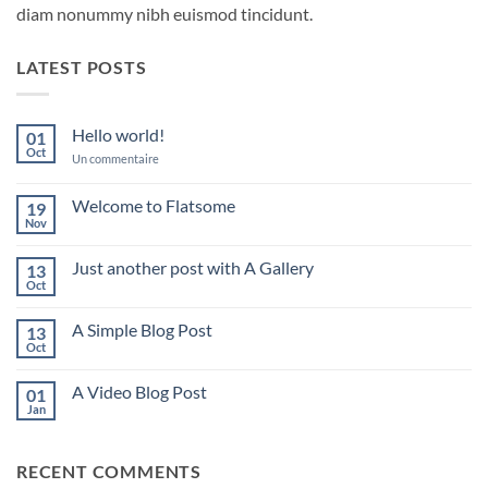
diam nonummy nibh euismod tincidunt.
LATEST POSTS
Hello world!
01
Oct
sur
Un commentaire
Hello
world!
Welcome to Flatsome
19
Nov
Aucun
commentaire
sur
Just another post with A Gallery
13
Welcome
to
Oct
Aucun
Flatsome
commentaire
sur
A Simple Blog Post
13
Just
another
Oct
Aucun
post
commentaire
with
sur
A
A Video Blog Post
01
A
Gallery
Simple
Jan
Aucun
Blog
commentaire
Post
sur
A
RECENT COMMENTS
Video
Blog