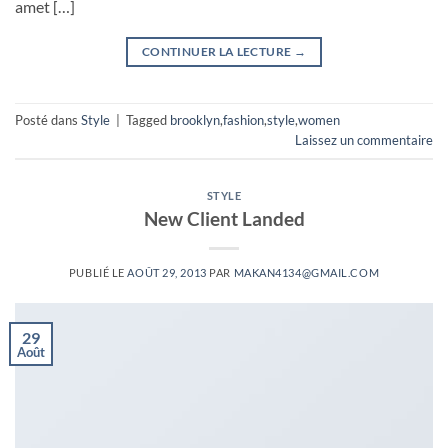
amet […]
CONTINUER LA LECTURE
→
Posté dans
Style
|
Tagged
brooklyn
,
fashion
,
style
,
women
Laissez un commentaire
STYLE
New Client Landed
PUBLIÉ LE
AOÛT 29, 2013
PAR
MAKAN4134@GMAIL.COM
29
Août