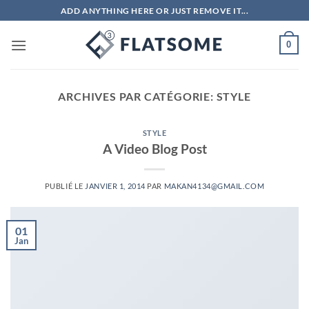
Passer
ADD ANYTHING HERE OR JUST REMOVE IT...
au
contenu
0
ARCHIVES PAR CATÉGORIE:
STYLE
STYLE
A Video Blog Post
PUBLIÉ LE
JANVIER 1, 2014
PAR
MAKAN4134@GMAIL.COM
01
Jan