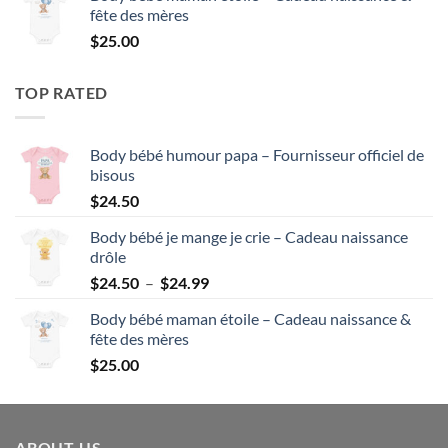
fête des mères
$24.50
$
25.00
à
$24.99
TOP RATED
Body bébé humour papa – Fournisseur officiel de
bisous
$
24.50
Body bébé je mange je crie – Cadeau naissance
drôle
Plage
$
24.50
–
$
24.99
de
Body bébé maman étoile – Cadeau naissance &
prix :
fête des mères
$24.50
$
25.00
à
$24.99
ABOUT US