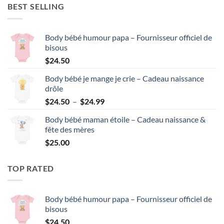
BEST SELLING
Body bébé humour papa – Fournisseur officiel de
bisous
$
24.50
Body bébé je mange je crie – Cadeau naissance
drôle
Plage
$
24.50
–
$
24.99
de
Body bébé maman étoile – Cadeau naissance &
prix :
fête des mères
$24.50
$
25.00
à
$24.99
TOP RATED
Body bébé humour papa – Fournisseur officiel de
bisous
$
24.50