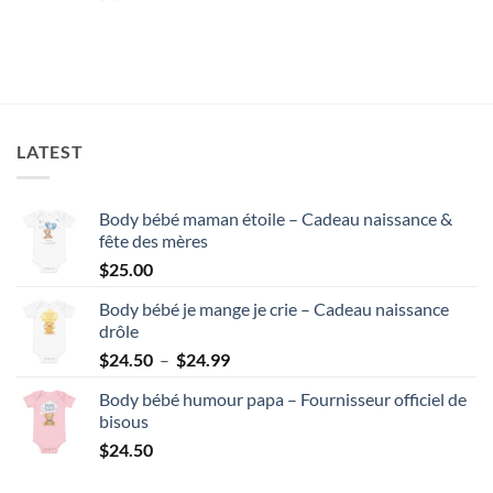
LATEST
Body bébé maman étoile – Cadeau naissance &
fête des mères
$
25.00
Body bébé je mange je crie – Cadeau naissance
drôle
Plage
$
24.50
–
$
24.99
de
Body bébé humour papa – Fournisseur officiel de
prix :
bisous
$24.50
$
24.50
à
$24.99