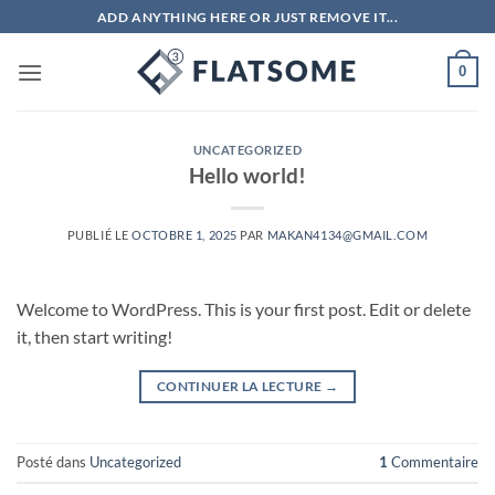
Passer
ADD ANYTHING HERE OR JUST REMOVE IT...
au
contenu
0
UNCATEGORIZED
Hello world!
PUBLIÉ LE
OCTOBRE 1, 2025
PAR
MAKAN4134@GMAIL.COM
Welcome to WordPress. This is your first post. Edit or delete
it, then start writing!
CONTINUER LA LECTURE
→
Posté dans
Uncategorized
1
Commentaire