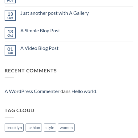
Nov
Aucun
commentaire
sur
Just another post with A Gallery
13
Welcome
to
Oct
Aucun
Flatsome
commentaire
sur
A Simple Blog Post
13
Just
another
Oct
Aucun
post
commentaire
with
sur
A
A Video Blog Post
01
A
Gallery
Simple
Jan
Aucun
Blog
commentaire
Post
sur
A
RECENT COMMENTS
Video
Blog
Post
A WordPress Commenter
dans
Hello world!
TAG CLOUD
brooklyn
fashion
style
women