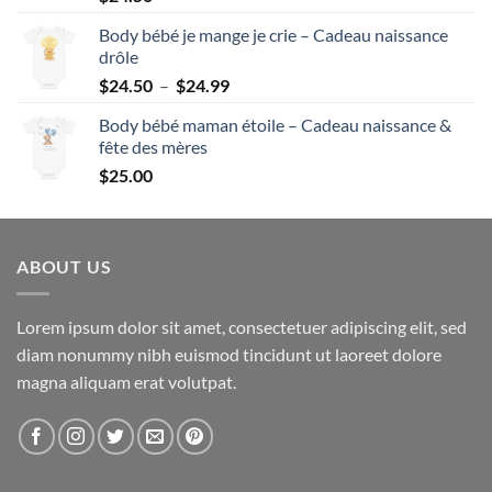
Body bébé je mange je crie – Cadeau naissance
drôle
Plage
$
24.50
–
$
24.99
de
Body bébé maman étoile – Cadeau naissance &
prix :
fête des mères
$24.50
$
25.00
à
$24.99
ABOUT US
Lorem ipsum dolor sit amet, consectetuer adipiscing elit, sed
diam nonummy nibh euismod tincidunt ut laoreet dolore
magna aliquam erat volutpat.