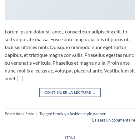
Lorem ipsum dolor sit amet, consectetur adipiscing elit. In
sed vulputate massa. Fusce ante magna, iaculis ut purus ut,
facilisis ultrices nibh. Quisque commodo nunc eget tortor
dapibus, et tristique magna convallis. Phasellus egestas nunc
eu venenatis vehicula. Phasellus et magna nulla. Proin ante
nunc, mollis a lectus ac, volutpat placerat ante. Vestibulum sit
amet […]
CONTINUER LA LECTURE
→
Posté dans
Style
|
Tagged
brooklyn
,
fashion
,
style
,
women
Laissez un commentaire
STYLE