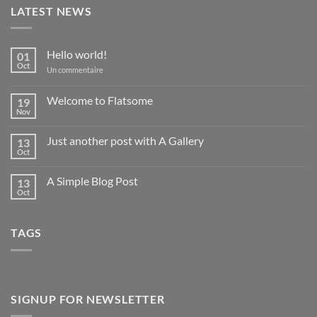
LATEST NEWS
Hello world!
01
Oct
sur
Un commentaire
Hello
world!
Welcome to Flatsome
19
Nov
Aucun
commentaire
sur
Just another post with A Gallery
13
Welcome
to
Oct
Aucun
Flatsome
commentaire
sur
A Simple Blog Post
13
Just
another
Oct
Aucun
post
commentaire
with
sur
A
A
Gallery
TAGS
Simple
Blog
Post
SIGNUP FOR NEWSLETTER