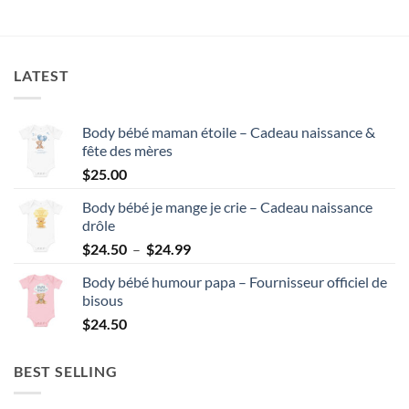
LATEST
Body bébé maman étoile – Cadeau naissance &
fête des mères
$
25.00
Body bébé je mange je crie – Cadeau naissance
drôle
Plage
$
24.50
–
$
24.99
de
Body bébé humour papa – Fournisseur officiel de
prix :
bisous
$24.50
$
24.50
à
$24.99
BEST SELLING