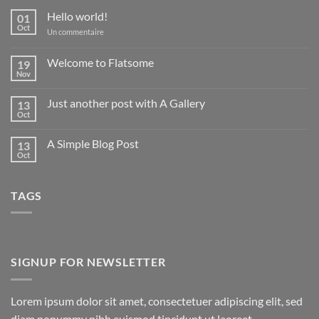
Hello world!
01
Oct
sur
Un commentaire
Hello
world!
Welcome to Flatsome
19
Nov
Aucun
commentaire
sur
Just another post with A Gallery
13
Welcome
to
Oct
Aucun
Flatsome
commentaire
sur
A Simple Blog Post
13
Just
another
Oct
Aucun
post
commentaire
with
sur
A
A
Gallery
TAGS
Simple
Blog
Post
SIGNUP FOR NEWSLETTER
Lorem ipsum dolor sit amet, consectetuer adipiscing elit, sed
diam nonummy nibh euismod tincidunt ut laoreet.