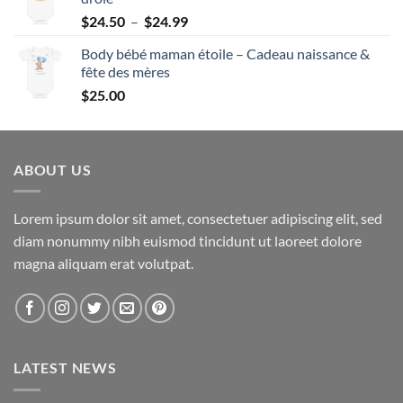
Plage
$
24.50
–
$
24.99
de
Body bébé maman étoile – Cadeau naissance &
prix :
fête des mères
$24.50
$
25.00
à
$24.99
ABOUT US
Lorem ipsum dolor sit amet, consectetuer adipiscing elit, sed
diam nonummy nibh euismod tincidunt ut laoreet dolore
magna aliquam erat volutpat.
LATEST NEWS