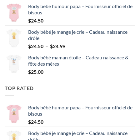
Body bébé humour papa – Fournisseur officiel de
bisous
$
24.50
Body bébé je mange je crie – Cadeau naissance
drôle
Plage
$
24.50
–
$
24.99
de
Body bébé maman étoile – Cadeau naissance &
prix :
fête des mères
$24.50
$
25.00
à
$24.99
TOP RATED
Body bébé humour papa – Fournisseur officiel de
bisous
$
24.50
Body bébé je mange je crie – Cadeau naissance
drôle