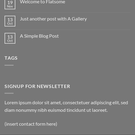
Welcome to Flatsome
19
Nov
Aucun
commentaire
sur
Just another post with A Gallery
13
Welcome
to
Oct
Aucun
Flatsome
commentaire
sur
A Simple Blog Post
13
Just
another
Oct
Aucun
post
commentaire
with
sur
A
A
Gallery
TAGS
Simple
Blog
Post
SIGNUP FOR NEWSLETTER
Lorem ipsum dolor sit amet, consectetuer adipiscing elit, sed
diam nonummy nibh euismod tincidunt ut laoreet.
(insert contact form here)