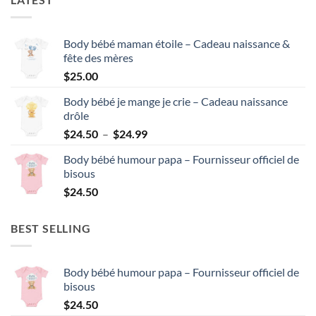
Body bébé maman étoile – Cadeau naissance &
fête des mères
$
25.00
Body bébé je mange je crie – Cadeau naissance
drôle
Plage
$
24.50
–
$
24.99
de
Body bébé humour papa – Fournisseur officiel de
prix :
bisous
$24.50
$
24.50
à
$24.99
BEST SELLING
Body bébé humour papa – Fournisseur officiel de
bisous
$
24.50