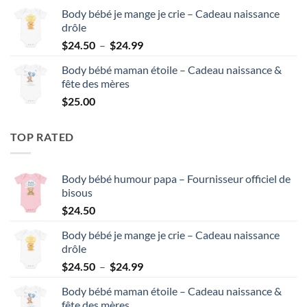
Body bébé je mange je crie – Cadeau naissance
drôle
Plage
$
24.50
–
$
24.99
de
Body bébé maman étoile – Cadeau naissance &
prix :
fête des mères
$24.50
$
25.00
à
$24.99
TOP RATED
Body bébé humour papa – Fournisseur officiel de
bisous
$
24.50
Body bébé je mange je crie – Cadeau naissance
drôle
Plage
$
24.50
–
$
24.99
de
Body bébé maman étoile – Cadeau naissance &
prix :
fête des mères