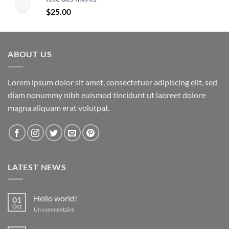
$24.50
$
25.00
à
$24.99
ABOUT US
Lorem ipsum dolor sit amet, consectetuer adipiscing elit, sed
diam nonummy nibh euismod tincidunt ut laoreet dolore
magna aliquam erat volutpat.
LATEST NEWS
Hello world!
01
Oct
sur
Un commentaire
Hello
world!