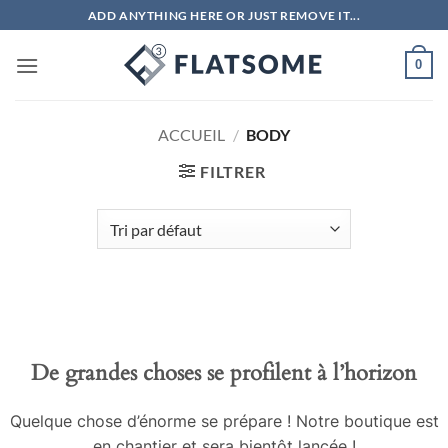
Passer
ADD ANYTHING HERE OR JUST REMOVE IT...
au
contenu
0
ACCUEIL
/
BODY
FILTRER
Aller
au
contenu
De grandes choses se profilent à l’horizon
Quelque chose d’énorme se prépare ! Notre boutique est
en chantier et sera bientôt lancée !