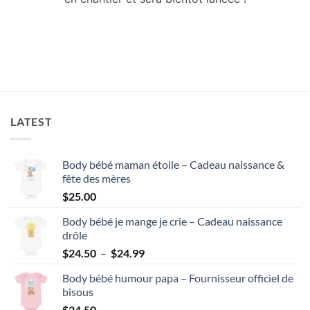
LATEST
Body bébé maman étoile – Cadeau naissance &
fête des mères
$
25.00
Body bébé je mange je crie – Cadeau naissance
drôle
Plage
$
24.50
–
$
24.99
de
Body bébé humour papa – Fournisseur officiel de
prix :
bisous
$24.50
$
24.50