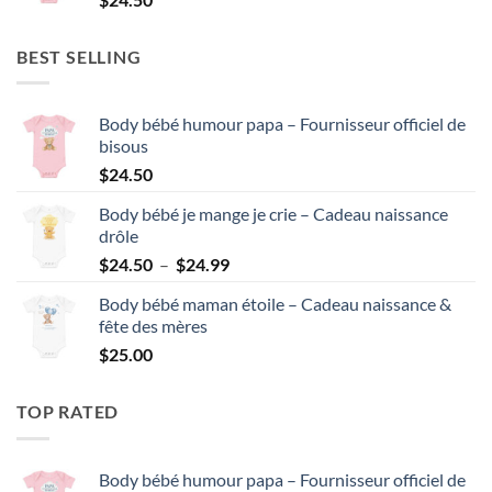
à
$24.99
BEST SELLING
Body bébé humour papa – Fournisseur officiel de
bisous
$
24.50
Body bébé je mange je crie – Cadeau naissance
drôle
Plage
$
24.50
–
$
24.99
de
Body bébé maman étoile – Cadeau naissance &
prix :
fête des mères
$24.50
$
25.00
à
$24.99
TOP RATED
Body bébé humour papa – Fournisseur officiel de