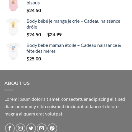
bisous
$
24.50
Body bébé je mange je crie – Cadeau naissance
drôle
Plage
$
24.50
–
$
24.99
de
Body bébé maman étoile – Cadeau naissance &
prix :
fête des mères
$24.50
$
25.00
à
$24.99
ABOUT US
Lorem ipsum dolor sit amet, consectetuer adipiscing elit, sed
diam nonummy nibh euismod tincidunt ut laoreet dolore
magna aliquam erat volutpat.