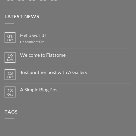
LATEST NEWS
Hello world!
01
Oct
sur
Un commentaire
Hello
world!
Welcome to Flatsome
19
Nov
Aucun
commentaire
sur
Just another post with A Gallery
13
Welcome
to
Oct
Aucun
Flatsome
commentaire
sur
A Simple Blog Post
13
Just
another
Oct
Aucun
post
commentaire
with
sur
A
A
Gallery
TAGS
Simple
Blog
Post