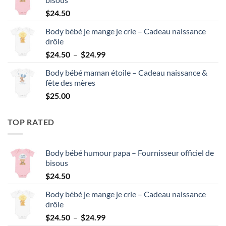
$
24.50
Body bébé je mange je crie – Cadeau naissance
drôle
Plage
$
24.50
–
$
24.99
de
Body bébé maman étoile – Cadeau naissance &
prix :
fête des mères
$24.50
$
25.00
à
$24.99
TOP RATED
Body bébé humour papa – Fournisseur officiel de
bisous
$
24.50
Body bébé je mange je crie – Cadeau naissance
drôle
Plage
$
24.50
–
$
24.99