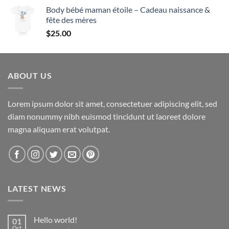
de
Body bébé maman étoile – Cadeau naissance &
prix :
fête des mères
$24.50
$
25.00
à
$24.99
ABOUT US
Lorem ipsum dolor sit amet, consectetuer adipiscing elit, sed
diam nonummy nibh euismod tincidunt ut laoreet dolore
magna aliquam erat volutpat.
LATEST NEWS
Hello world!
01
Oct