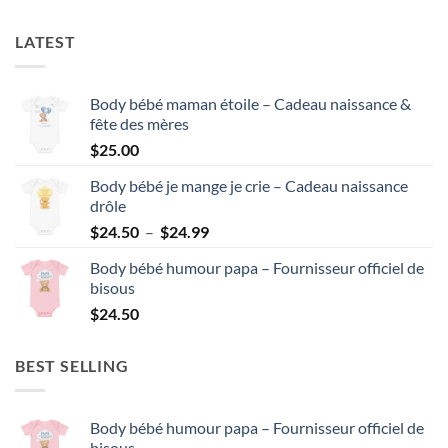
LATEST
Body bébé maman étoile – Cadeau naissance &
fête des mères
$
25.00
Body bébé je mange je crie – Cadeau naissance
drôle
Plage
$
24.50
–
$
24.99
de
Body bébé humour papa – Fournisseur officiel de
prix :
bisous
$24.50
$
24.50
à
$24.99
BEST SELLING
Body bébé humour papa – Fournisseur officiel de
bisous