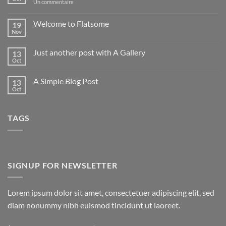
sur
Un commentaire
Hello
world!
Welcome to Flatsome
19
Nov
Aucun
commentaire
sur
Just another post with A Gallery
13
Welcome
to
Oct
Aucun
Flatsome
commentaire
sur
A Simple Blog Post
13
Just
another
Oct
Aucun
post
commentaire
with
sur
A
A
Gallery
TAGS
Simple
Blog
Post
SIGNUP FOR NEWSLETTER
Lorem ipsum dolor sit amet, consectetuer adipiscing elit, sed
diam nonummy nibh euismod tincidunt ut laoreet.