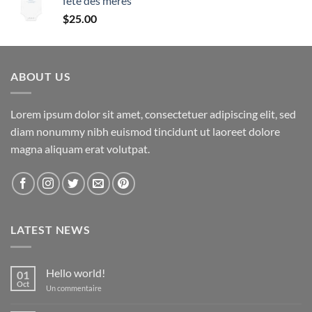
fête des mères
$24.50
$
25.00
à
$24.99
ABOUT US
Lorem ipsum dolor sit amet, consectetuer adipiscing elit, sed
diam nonummy nibh euismod tincidunt ut laoreet dolore
magna aliquam erat volutpat.
LATEST NEWS
Hello world!
01
Oct
sur
Un commentaire
Hello
world!