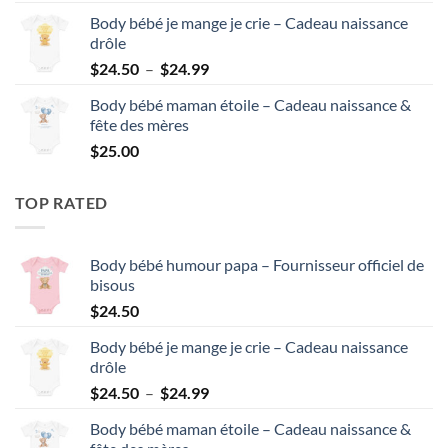
Body bébé je mange je crie – Cadeau naissance
drôle
Plage
$
24.50
–
$
24.99
de
Body bébé maman étoile – Cadeau naissance &
prix :
fête des mères
$24.50
$
25.00
à
$24.99
TOP RATED
Body bébé humour papa – Fournisseur officiel de
bisous
$
24.50
Body bébé je mange je crie – Cadeau naissance
drôle
Plage
$
24.50
–
$
24.99
de
Body bébé maman étoile – Cadeau naissance &
prix :