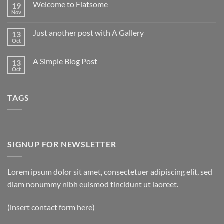
Welcome to Flatsome
19
Nov
Aucun
commentaire
sur
Just another post with A Gallery
13
Welcome
to
Oct
Aucun
Flatsome
commentaire
sur
A Simple Blog Post
13
Just
another
Oct
Aucun
post
commentaire
with
sur
A
A
Gallery
TAGS
Simple
Blog
Post
SIGNUP FOR NEWSLETTER
Lorem ipsum dolor sit amet, consectetuer adipiscing elit, sed
diam nonummy nibh euismod tincidunt ut laoreet.
(insert contact form here)