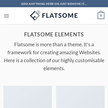
Passer
ADD ANYTHING HERE OR JUST REMOVE IT...
au
contenu
0
FLATSOME ELEMENTS
Flatsome is more than a theme. It's a
framework for creating amazing Websites.
Here is a collection of our highly customisable
elements.