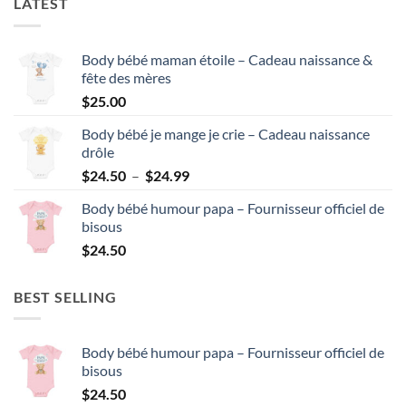
LATEST
Body bébé maman étoile – Cadeau naissance &
fête des mères
$
25.00
Body bébé je mange je crie – Cadeau naissance
drôle
Plage
$
24.50
–
$
24.99
de
Body bébé humour papa – Fournisseur officiel de
prix :
bisous
$24.50
$
24.50
à
$24.99
BEST SELLING
Body bébé humour papa – Fournisseur officiel de
bisous
$
24.50