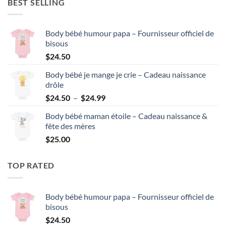
BEST SELLING
Body bébé humour papa – Fournisseur officiel de
bisous
$
24.50
Body bébé je mange je crie – Cadeau naissance
drôle
Plage
$
24.50
–
$
24.99
de
Body bébé maman étoile – Cadeau naissance &
prix :
fête des mères
$24.50
$
25.00
à
$24.99
TOP RATED
Body bébé humour papa – Fournisseur officiel de
bisous
$
24.50