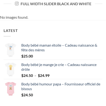
FULL WIDTH SLIDER BLACK AND WHITE
No images found.
LATEST
Body bébé maman étoile – Cadeau naissance &
fête des mères
$
25.00
Body bébé je mange je crie – Cadeau naissance
drôle
Plage
$
24.50
–
$
24.99
de
Body bébé humour papa – Fournisseur officiel de
prix :
bisous
$24.50
$
24.50
à
$24.99