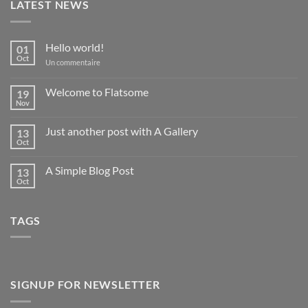
LATEST NEWS
Hello world!
01
Oct
sur
Un commentaire
Hello
world!
Welcome to Flatsome
19
Nov
Aucun
commentaire
sur
Just another post with A Gallery
13
Welcome
to
Oct
Aucun
Flatsome
commentaire
sur
A Simple Blog Post
13
Just
another
Oct
Aucun
post
commentaire
with
sur
A
A
Gallery
TAGS
Simple
Blog
Post
SIGNUP FOR NEWSLETTER