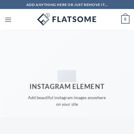
Passer
ADD ANYTHING HERE OR JUST REMOVE IT...
au
contenu
0
INSTAGRAM ELEMENT
Add beautiful instagram images anywhere
on your site