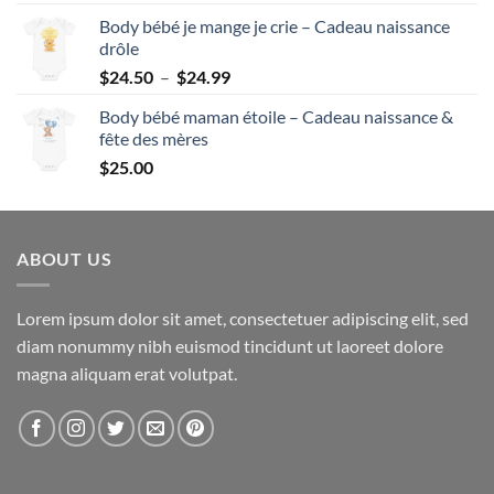
Body bébé je mange je crie – Cadeau naissance
drôle
Plage
$
24.50
–
$
24.99
de
Body bébé maman étoile – Cadeau naissance &
prix :
fête des mères
$24.50
$
25.00
à
$24.99
ABOUT US
Lorem ipsum dolor sit amet, consectetuer adipiscing elit, sed
diam nonummy nibh euismod tincidunt ut laoreet dolore
magna aliquam erat volutpat.