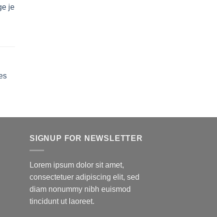
e je
lage
e
ix :
24.50
es
24.99
SIGNUP FOR NEWSLETTER
Lorem ipsum dolor sit amet,
consectetuer adipiscing elit, sed
diam nonummy nibh euismod
tincidunt ut laoreet.