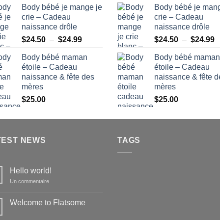
Body bébé je mange je
Body bébé je mang
crie – Cadeau
crie – Cadeau
naissance drôle
naissance drôle
Plage
P
$
24.50
–
$
24.99
$
24.50
–
$
24.99
de
d
Body bébé maman
Body bébé maman
prix :
pr
étoile – Cadeau
étoile – Cadeau
$24.50
$
naissance & fête des
naissance & fête d
à
à
mères
mères
$24.99
$
$
25.00
$
25.00
TEST NEWS
TAGS
Hello world!
sur
Un commentaire
Hello
world!
Welcome to Flatsome
Aucun
commentaire