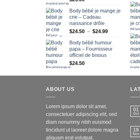
Body bébé je mange je
crie – Cadeau
naissance drôle
Plage
$
24.50
–
$
24.99
de
Body bébé humour
prix :
papa – Fournisseur
$24.50
officiel de bisous
à
$
24.50
$24.99
ABOUT US
LA
Lorem ipsum dolor sit amet,
01
consectetuer adipiscing elit, sed
Oct
diam nonummy nibh euismod
tincidunt ut laoreet dolore magna
19
Nov
aliquam erat volutpat.