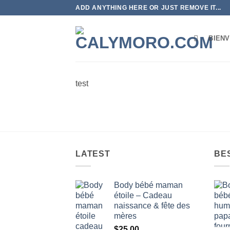
Passer
ADD ANYTHING HERE OR JUST REMOVE IT...
au
contenu
BIEN
test
LATEST
BE
Body bébé maman
étoile – Cadeau
naissance & fête des
mères
$
25.00