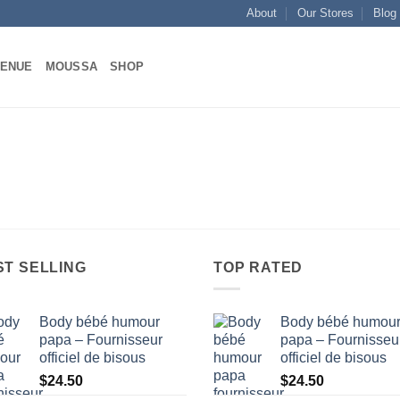
About
Our Stores
Blog
VENUE
MOUSSA
SHOP
ST SELLING
TOP RATED
Body bébé humour
Body bébé humou
papa – Fournisseur
papa – Fournisseu
officiel de bisous
officiel de bisous
$
24.50
$
24.50