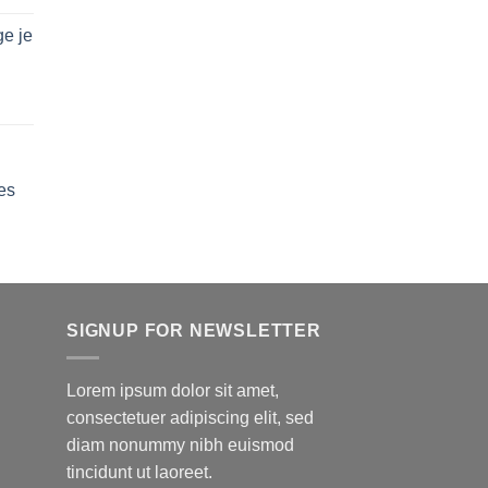
e je
lage
e
ix :
24.50
es
24.99
SIGNUP FOR NEWSLETTER
Lorem ipsum dolor sit amet,
consectetuer adipiscing elit, sed
diam nonummy nibh euismod
tincidunt ut laoreet.