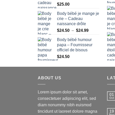
$
25.00
Body bébé je mange je
crie – Cadeau
naissance drôle
Plage
$
24.50
–
$
24.99
de
Body bébé humour
prix :
papa – Fournisseur
$24.50
officiel de bisous
à
$
24.50
$24.99
ABOUT US
LA
Lorem ipsum dolor sit amet,
01
consectetuer adipiscing elit, sed
Oct
diam nonummy nibh euismod
tincidunt ut laoreet dolore magna
19
Nov