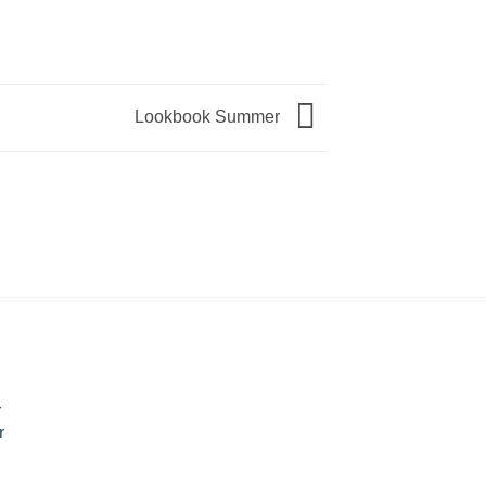
Lookbook Summer
r
r