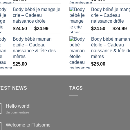
Body bébé je mange je
Body bébé je mang
crie – Cadeau
crie – Cadeau
naissance drôle
naissance drôle
Plage
P
$
24.50
–
$
24.99
$
24.50
–
$
24.99
de
d
Body bébé maman
Body bébé maman
prix :
pr
étoile – Cadeau
étoile – Cadeau
$24.50
$
naissance & fête des
naissance & fête d
à
à
mères
mères
$24.99
$
$
25.00
$
25.00
TEST NEWS
TAGS
Hello world!
sur
Un commentaire
Hello
world!
Welcome to Flatsome