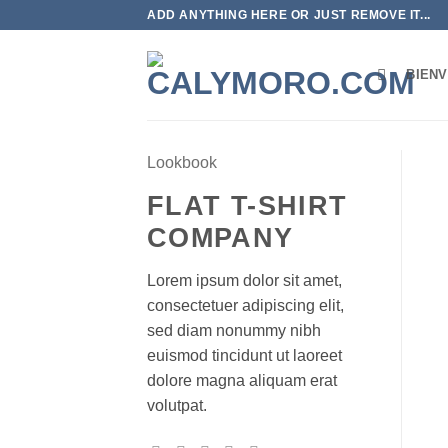
Passer
ADD ANYTHING HERE OR JUST REMOVE IT...
au
contenu
BIEN
Lookbook
FLAT T-SHIRT
COMPANY
Lorem ipsum dolor sit amet,
consectetuer adipiscing elit,
sed diam nonummy nibh
euismod tincidunt ut laoreet
dolore magna aliquam erat
volutpat.