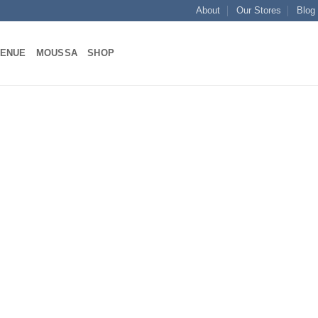
About
Our Stores
Blog
VENUE
MOUSSA
SHOP