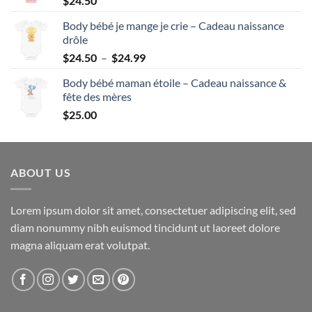
$
24.50
Body bébé je mange je crie – Cadeau naissance
drôle
Plage
$
24.50
–
$
24.99
de
Body bébé maman étoile – Cadeau naissance &
prix :
fête des mères
$24.50
$
25.00
à
$24.99
ABOUT US
Lorem ipsum dolor sit amet, consectetuer adipiscing elit, sed
diam nonummy nibh euismod tincidunt ut laoreet dolore
magna aliquam erat volutpat.