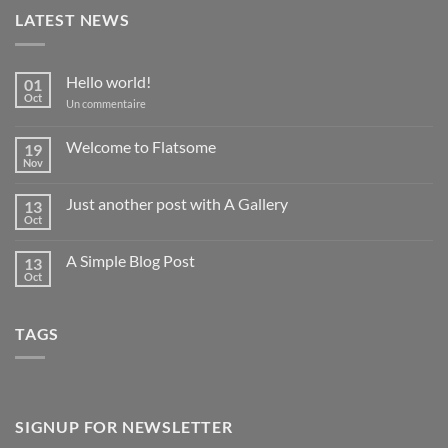
LATEST NEWS
Hello world!
01
Oct
sur
Un commentaire
Hello
world!
Welcome to Flatsome
19
Nov
Aucun
commentaire
sur
Just another post with A Gallery
13
Welcome
to
Oct
Aucun
Flatsome
commentaire
sur
A Simple Blog Post
13
Just
another
Oct
Aucun
post
commentaire
with
sur
A
A
Gallery
TAGS
Simple
Blog
Post
SIGNUP FOR NEWSLETTER