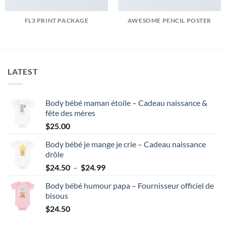
FL3 PRINT PACKAGE
AWESOME PENCIL POSTER
LATEST
Body bébé maman étoile – Cadeau naissance &
fête des mères
$
25.00
Body bébé je mange je crie – Cadeau naissance
drôle
Plage
$
24.50
–
$
24.99
de
Body bébé humour papa – Fournisseur officiel de
prix :
bisous
$24.50
$
24.50
à
$24.99