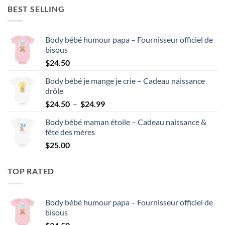
BEST SELLING
Body bébé humour papa – Fournisseur officiel de
bisous
$
24.50
Body bébé je mange je crie – Cadeau naissance
drôle
Plage
$
24.50
–
$
24.99
de
Body bébé maman étoile – Cadeau naissance &
prix :
fête des mères
$24.50
$
25.00
à
$24.99
TOP RATED
Body bébé humour papa – Fournisseur officiel de
bisous