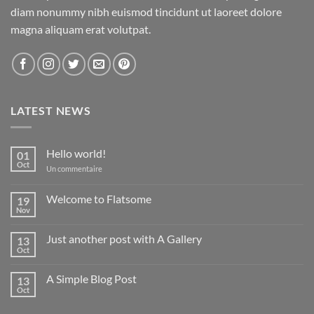
diam nonummy nibh euismod tincidunt ut laoreet dolore
magna aliquam erat volutpat.
LATEST NEWS
Hello world!
01
Oct
sur
Un commentaire
Hello
world!
Welcome to Flatsome
19
Nov
Aucun
commentaire
sur
Just another post with A Gallery
13
Welcome
to
Oct
Aucun
Flatsome
commentaire
sur
A Simple Blog Post
13
Just
another
Oct
Aucun
post
commentaire
with
sur