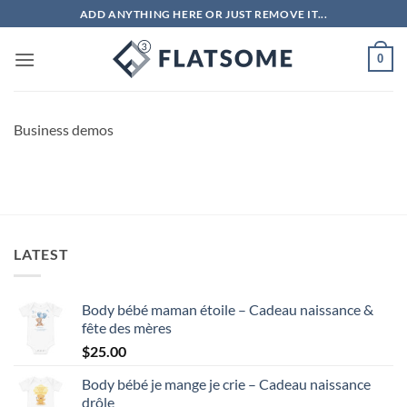
Passer
ADD ANYTHING HERE OR JUST REMOVE IT...
au
contenu
0
Business demos
LATEST
Body bébé maman étoile – Cadeau naissance &
fête des mères
$
25.00
Body bébé je mange je crie – Cadeau naissance
drôle