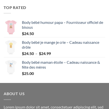
$24.99
TOP RATED
Body bébé humour papa – Fournisseur officiel de
bisous
$
24.50
Body bébé je mange je crie – Cadeau naissance
drôle
Plage
$
24.50
–
$
24.99
de
Body bébé maman étoile – Cadeau naissance &
prix :
fête des mères
$24.50
$
25.00
à
$24.99
ABOUT US
Lorem ipsum dolor sit amet, consectetuer adipiscing elit, sed