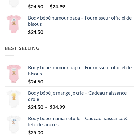
Plage
$
24.50
–
$
24.99
de
Body bébé humour papa – Fournisseur officiel de
prix :
bisous
$24.50
$
24.50
à
$24.99
BEST SELLING
Body bébé humour papa – Fournisseur officiel de
bisous
$
24.50
Body bébé je mange je crie – Cadeau naissance
drôle
Plage
$
24.50
–
$
24.99
de
Body bébé maman étoile – Cadeau naissance &
prix :
fête des mères
$24.50
$
25.00
à